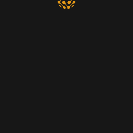
ОФИЦИАЛЬНЫЙ САЙТ: ПОЛНЫЙ ОБЗОР
Admin
Секреты успешных ставок на
1win официальный сайт:
Полный обзор
Меня зовут Сергей Иванов, и сегодня я расскажу вам о