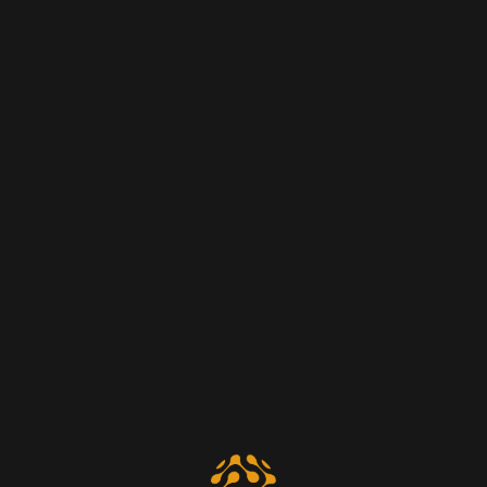
Секреты Успешных
Ставок На 1win
Официальный Сайт:
Полный Обзор
USDT FLASHER
BLOG
СЕКРЕТЫ УСПЕШНЫХ СТАВОК НА 1WIN