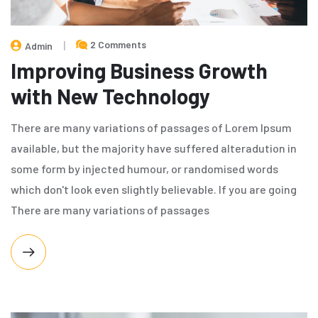
2 Comments
Admin
Improving Business Growth
with New Technology
There are many variations of passages of Lorem Ipsum
available, but the majority have suffered alteradution in
some form by injected humour, or randomised words
which don't look even slightly believable. If you are going
There are many variations of passages