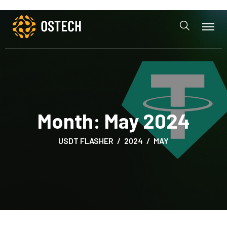
Month:
May 2024
USDT FLASHER
2024
MAY