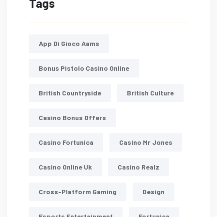
Tags
App Di Gioco Aams
Bonus Pistolo Casino Online
British Countryside
British Culture
Casino Bonus Offers
Casino Fortunica
Casino Mr Jones
Casino Online Uk
Casino Realz
Cross-Platform Gaming
Design
Esports Entertainment
Fortunica