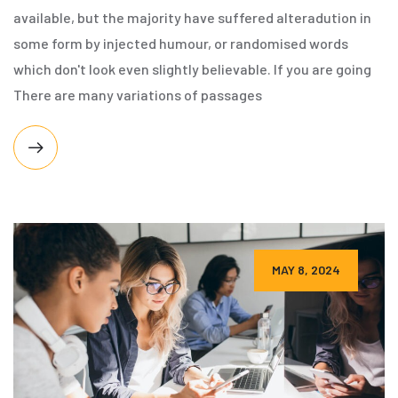
available, but the majority have suffered alteradution in
some form by injected humour, or randomised words
which don't look even slightly believable. If you are going
There are many variations of passages
MAY 8, 2024