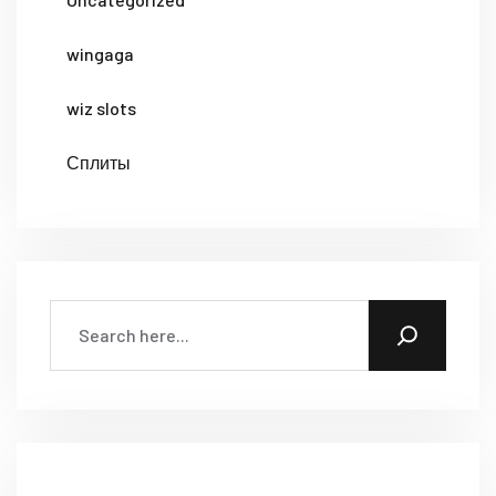
wingaga
wiz slots
Сплиты