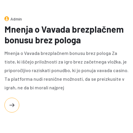
Admin
Mnenja o Vavada brezplačnem
bonusu brez pologa
Mnenja o Vavada brezplačnem bonusu brez pologa Za
tiste, ki iščejo priložnosti za igro brez začetnega vložka, je
priporočljivo raziskati ponudbo, ki jo ponuja vavada casino.
Ta platforma nudi resnične možnosti, da se preizkusite v
igrah, ne da bi morali najprej