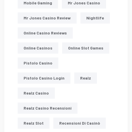
Mobile Gaming
Mr Jones Casino
Mr Jones Casino Review
Nightlife
Online Casino Reviews
Online Casinos
Online Slot Games
Pistolo Casino
Pistolo Casino Login
Realz
Realz Casino
Realz Casino Recensioni
Realz Slot
Recensioni Di Casinò