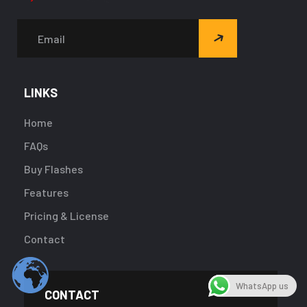
LINKS
Home
FAQs
Buy Flashes
Features
Pricing & License
Contact
WhatsApp us
CONTACT