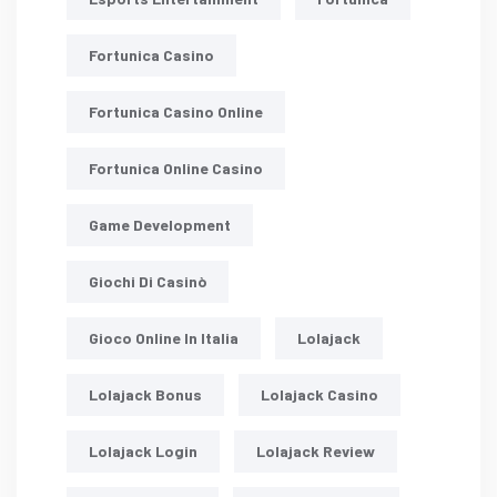
Fortunica Casino
Fortunica Casino Online
Fortunica Online Casino
Game Development
Giochi Di Casinò
Gioco Online In Italia
Lolajack
Lolajack Bonus
Lolajack Casino
Lolajack Login
Lolajack Review