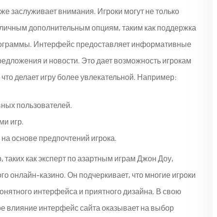
же заслуживает внимания. Игроки могут не только
азличным дополнительным опциям, таким как поддержка
рограммы. Интерфейс предоставляет информативные
редложения и новости. Это дает возможность игрокам
 что делает игру более увлекательной. Например:
вных пользователей.
и игр.
на основе предпочтений игрока.
, таких как
эксперт по азартным играм Джон Доу
,
о онлайн-казино. Он подчеркивает, что многие игроки
онятного интерфейса и приятного дизайна. В свою
ое влияние интерфейс сайта оказывает на выбор