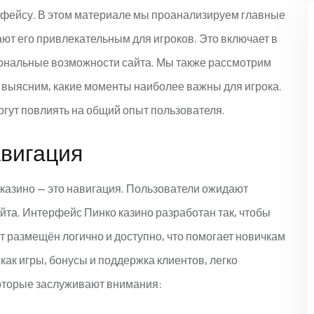
рфейсу. В этом материале мы проанализируем главные
ют его привлекательным для игроков. Это включает в
иональные возможности сайта. Мы также рассмотрим
и выясним, какие моменты наиболее важны для игрока.
гут повлиять на общий опыт пользователя.
авигация
казино — это навигация. Пользователи ожидают
айта. Интерфейс Пинко казино разработан так, чтобы
т размещён логично и доступно, что помогает новичкам
как игры, бонусы и поддержка клиентов, легко
которые заслуживают внимания: