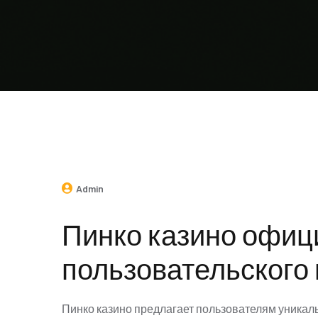
Admin
Пинко казино офиц
пользовательского
Пинко казино предлагает пользователям уникал