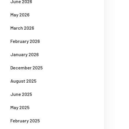
June 2026
May 2026
March 2026
February 2026
January 2026
December 2025
August 2025
June 2025
May 2025
February 2025