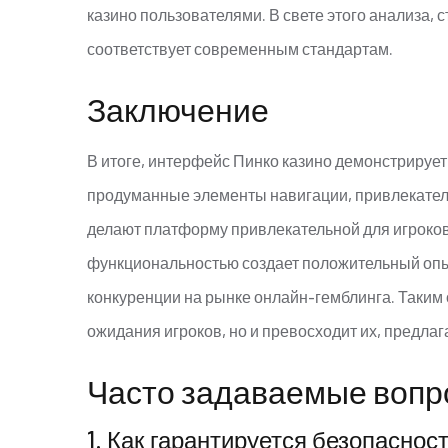
казино пользователями. В свете этого анализа, 
соответствует современным стандартам.
Заключение
В итоге, интерфейс Пинко казино демонстрирует
продуманные элементы навигации, привлекател
делают платформу привлекательной для игроков.
функциональностью создает положительный опыт
конкуренции на рынке онлайн-гемблинга. Таким 
ожидания игроков, но и превосходит их, предл
Часто задаваемые воп
1. Как гарантируется безопаснос