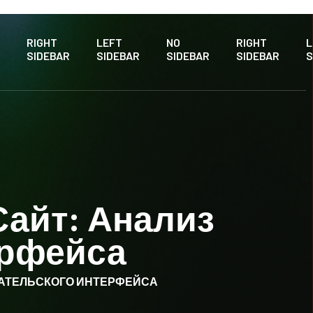
RIGHT
LEFT
NO
RIGHT
L
SIDEBAR
SIDEBAR
SIDEBAR
SIDEBAR
S
айт: Анализ
ерфейса
АТЕЛЬСКОГО ИНТЕРФЕЙСА