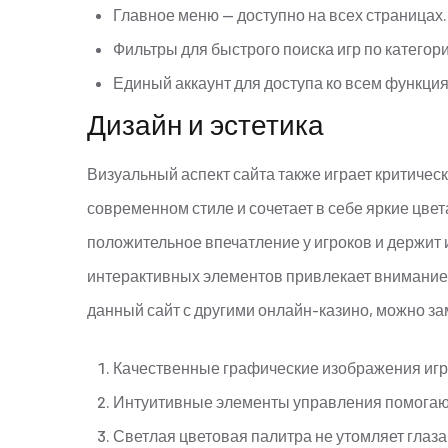
Главное меню — доступно на всех страницах.
Фильтры для быстрого поиска игр по категор
Единый аккаунт для доступа ко всем функция
Дизайн и эстетика
Визуальный аспект сайта также играет критичес
современном стиле и сочетает в себе яркие цве
положительное впечатление у игроков и держит 
интерактивных элементов привлекает внимание 
данный сайт с другими онлайн-казино, можно зам
Качественные графические изображения игр
Интуитивные элементы управления помогают
Светлая цветовая палитра не утомляет глаза