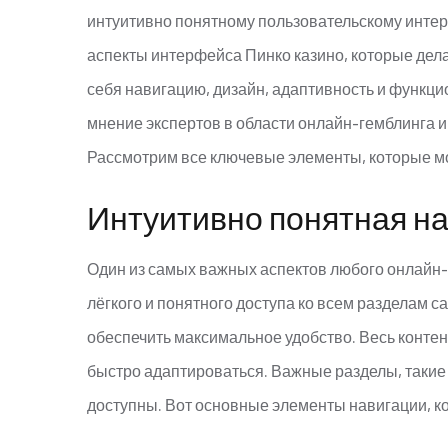
интуитивно понятному пользовательскому инте
аспекты интерфейса Пинко казино, которые дела
себя навигацию, дизайн, адаптивность и функц
мнение экспертов в области онлайн-гемблинга 
Рассмотрим все ключевые элементы, которые мо
Интуитивно понятная н
Один из самых важных аспектов любого онлайн-
лёгкого и понятного доступа ко всем разделам с
обеспечить максимальное удобство. Весь контен
быстро адаптироваться. Важные разделы, такие 
доступны. Вот основные элементы навигации, 