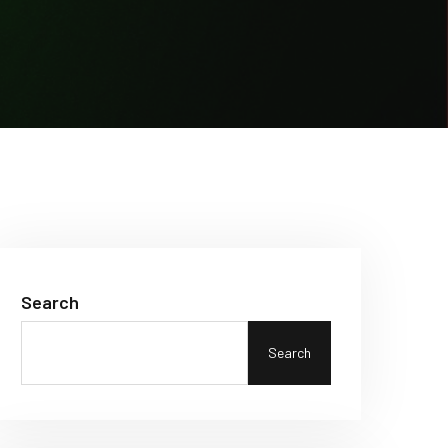
Search
Search