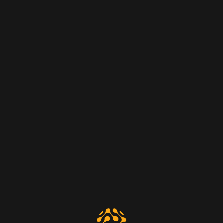
Пинко Казино
Официальный Сайт:
Анализ
Пользовательского
Интерфейса
USDT FLASHER
BLOG